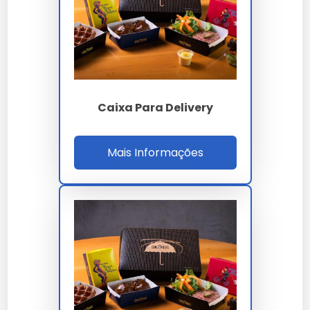
branqueado.
Para qualificação B2B o comprador valida laudo
FSC CoC cadeia de custódia, ensaio BCT ASTM
D642 e ECT FEFCO 11, migração específica RDC
91/2001, homologação iFood Certified, MTBF
Caixa Para Delivery
formadora 1000h, setup 15 min, ROI 18% e SLA
OTIF 98%. A auditoria cobre ISO 9001, 14001, 17025,
22000, FSC CoC, capacidade 200 t/mês, estoque
Mais Informações
30 dias e RDC 105. O ROI 18% considera redução
82% sinistro produto por vazamento, 31% custo
por pedido ESG e 26% tempo montagem
operação loja.
PARÂMETRO
ESPECIFICAÇÃO
Kraft liner 350 g/m²
Material
onda C