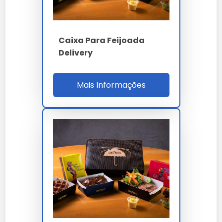
BCT compressão
8 kN ASTM D642
PVOH anti-
Barreira
Caixa Para Feijoada
vazamento OGR 7
Delivery
Certificação
FSC CoC + CERFLOR
Mais Informações
RDC 105 / FEFCO
Norma
0427 / ISO 22000