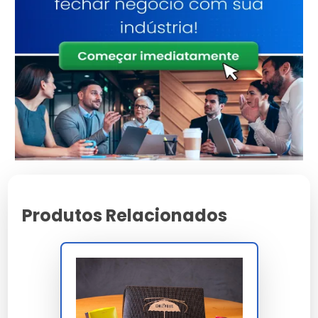
estanqueidade 180 mm coluna d água ISO 811 e
resistência à água cobb60 inferior a 25 g/m²
ASTM D3285. A geometria construtiva FEFCO
0427 com abas entrelaçadas e fundo colado
permite montagem manual em 8 segundos ou
automatizada em 3 segundos por operador sem
uso de fita adesiva complementar para
fechamento rápido em loja.
A conformidade material atende RDC 105/1999
ANVISA food-contact contato direto alimentos,
RDC 71/2017 food-grade, ISO 22000 gestão
segurança alimentar, FSC Forest Stewardship
Produtos Relacionados
Council cadeia custódia rastreável e CERFLOR
brasileiro certificação florestal. A homologação
inclui iFood Certified, Uber Eats Quality, 99Food
Approved, redes franqueadas e dark kitchens
com branding corporativo opcional flexografia
Pantone seis cores sobre kraft natural ou