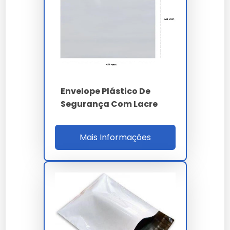
Central, Febraban e operadores logísticos
Jamef, Braspress, Total Express para grandes
contas corporativas grande porte.
Para qualificação B2B o comprador valida laudo
forense ISO 17025, homologação EDC Correios,
MTBF applicator 900h, setup 20 min, ROI 17% e
Envelope Plástico De
SLA OTIF 98%. A auditoria cobre ISO 9001, 14001,
Segurança Com Lacre
17025, capacidade 80 t/mês, estoque 30 dias,
LGPD e RoHS 3 REACH. O ROI 17% considera
redução 87% sinistros documentais, 42% custo
Mais Informações
seguro transporte e 31% tempo processamento
auditoria compliance bancária em operações
caixa, malote e CP bancário nacional.
PARÂMETRO
ESPECIFICAÇÃO
PE coextrusado tri-
Material
camada