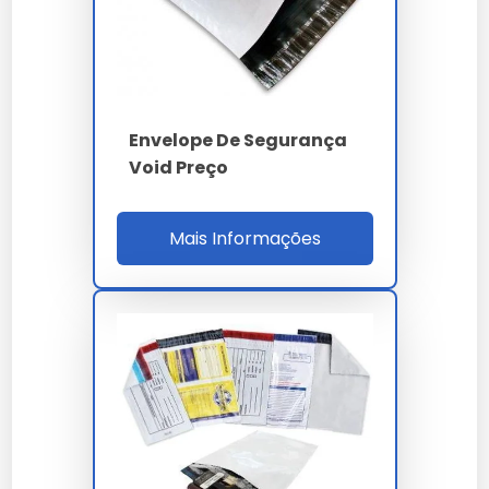
Espessura
80 µm 3%
Acrílico hot-melt 22
Adesivo
g/m²
Envelope De Segurança
Aderência
32 N/25mm void 3
Void Preço
NBR 14937 / LGPD /
Norma
Mais Informações
FINAT