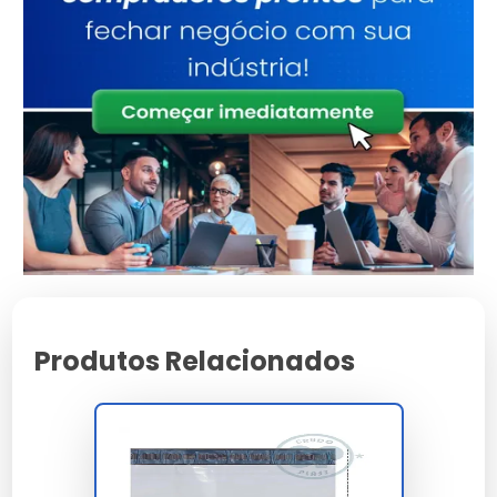
orgânico acetona, IPA, tolueno, diclorometano,
calor acima de 80°C por 2 minutos,
congelamento abaixo de -30°C, tensão
mecânica de descolamento acima de 5 N ou
radiação UV 365 nm prolongada. A
fragmentação da camada de transferência é
irreversível e comprovada em laudo forense
multivetores ISO 17025 acreditado com validade
decadencial 60 meses para contencioso.
A conformidade integra NBR 14937 nível 3, NBR
13230, LGPD art. 46, ABNT NBR ISO 17799, Banco
Central res. 4.658, Febraban circular malote,
Produtos Relacionados
ajuste SINIEF 09/2007 e RoHS 3 REACH. A
rastreabilidade serial consecutiva é gravada
inline com Datamatrix laser UV contendo ID
fabricante, lote, data, turno e cliente. A
homologação cobre Correios cat 3, Banco