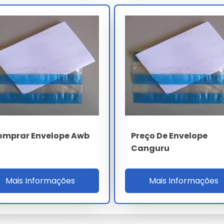
 ROI mínimo 12% e certificações ambientais ISO 14001
ontrato anual prevê reajuste por índice IPA-OG FGV,
o volume contratado, protegendo o comprador de
sazonalidade logística.
ESPECIFICAÇÃO
PEBD tri-camada
70 µm 3%
22 N/25mm
omprar Envelope Awb
Preço De Envelope
Canguru
30 mil pçs
NBR 15776 / ISO 9001
Mais Informações
Mais Informações