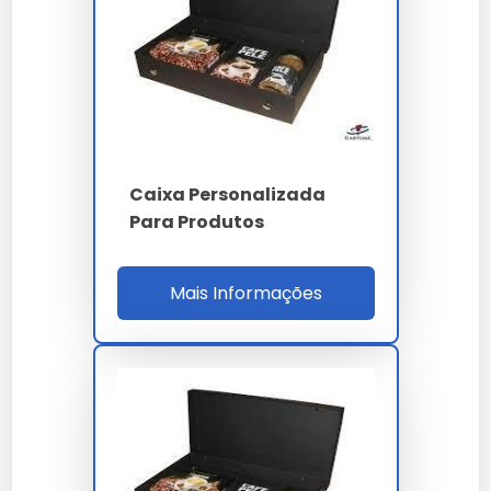
nutracêutico, IATF 16949 automotivo, ISO 13485
dispositivos médicos. A homologação cobre
indústrias nacionais grande conta multisetor B2B
com contratos branding corporativo sazonal
campanhas promocionais e lançamentos.
Para qualificação B2B o comprador valida prova
Caixa Personalizada
gráfica física 1:1 todos acabamentos,
Para Produtos
cromatização Pantone delta E inferior a 2, laudo
FSC CoC, BCT ASTM D642, homologação setorial,
MTBF formadora 900h, setup 40 min primeira
Mais Informações
arte multi-acabamento, ROI 20% e SLA OTIF 98%.
A auditoria cobre ISO 9001, 14001, 17025, FSC CoC,
capacidade 120 t/mês premium personalizado,
estoque 15 dias custom, compliance setorial e
ISO 12647. O ROI 20% considera 42% premium
pricing branding, 34% fidelização marca e 28%
diferenciação competitiva.