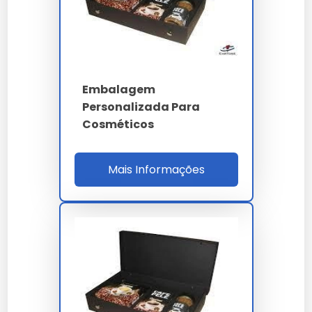
PARÂMETRO
ESPECIFICAÇÃO
Multisubstrato kraft +
Material
duplex + PP + PET
Embalagem
Offset/flexo 6 cores
Impressão
Personalizada Para
Pantone delta E<2
Cosméticos
Hot stamp UV relevo
Acabamentos
soft-touch
Mais Informações
Ferramenta
Personalização
reutilizável 500k
chapa
NBR 13230 / FSC / ISO
Norma
12647-2