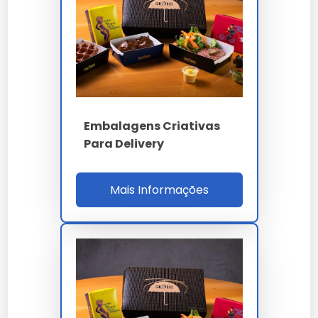
A homologação cobre iFood Sustainable Label,
iFood Green, Uber Eats Green, 99Food Eco, redes
franqueadas ESG McDonald Sustainable
Packaging, Starbucks Greener Cups, Natura
Delivery e dark kitchens sustainable premium.
Para qualificação B2B o comprador valida ensaio
Embalagens Criativas
biodegradação ASTM D6400, laudo LCA ISO
Para Delivery
14040 GHG Escopo 3, compostabilidade TÜV OK
Compost, homologação iFood Sustainable, MTBF
preenchedora 900h, setup 18 min, ROI 14% e SLA
Mais Informações
OTIF 98%. A auditoria cobre ISO 9001, 14001, 17025,
22000, 17088, FSC CoC, capacidade 80 t/mês,
estoque 30 dias, RDC 105 e RoHS 3. O ROI 14%
considera 28% redução taxa carbono, 22%
premium ESG e 18% fidelização marca
sustentável.