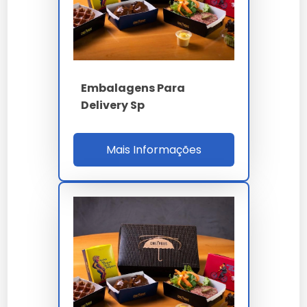
PARÂMETRO
ESPECIFICAÇÃO
PLA ISO 17088 ou kraft
Material
FSC ou SCG
180d ASTM D6400
Biodegradação
Embalagens Para
TÜV OK Compost
Delivery Sp
45% menos CO2 LCA
LCA
ISO 14040
Mais Informações
FSC + TÜV OK
Certificação
Compost + Ecolabel
ISO 17088 / EN 13432 /
Norma
RDC 105