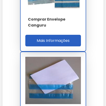
Espessura
60 µm 3%
Lote mínimo
50 mil pçs
Comprar Envelope
MTBF applicator
900h
Canguru
NBR 15776 / ISO 2859-
Norma
Mais Informações
1