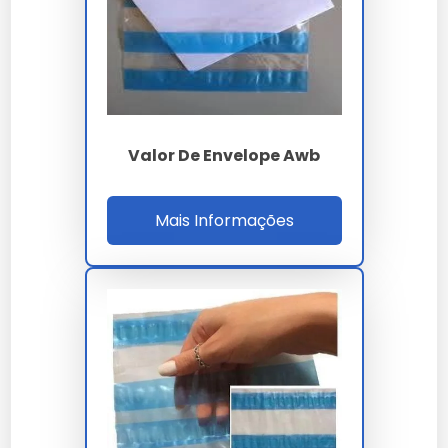
com XML compatível com SAP, Oracle, Protheus
e Sankhya em interface automatizada.
Para decisão de compra o comprador técnico
deve comparar TCO total cost of ownership
considerando preço unitário, custo de aplicação,
Valor De Envelope Awb
perda setup, SLA, payback de estoque e ROI
mínimo de 13% ao ano. A auditoria de fornecedor
inclui visita técnica ISO 19011, análise de
Mais Informações
capacidade instalada acima de 80 t/mês,
estoque de segurança 25 dias e certificação
ambiental, assegurando continuidade de
fornecimento e compliance regulatório em toda
a cadeia.
PARÂMETRO
ESPECIFICAÇÃO
Material
PEBD coextrusado