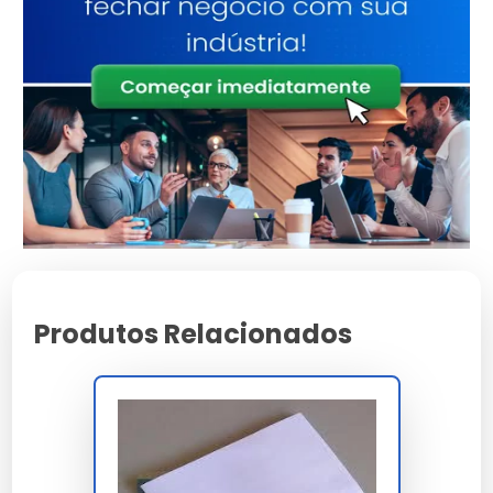
certificado de análise por lote COA, declaração
de compatibilidade RoHS 3 e REACH, boletim de
migração global inferior a 10 mg/dm², laudo de
aderência FINAT FTM 1 com valor superior a 20
N/25mm e relatório de ensaio de tração ASTM
D882. O fornecedor homologado fornece
amostra padrão para teste in-line com 2 mil
peças e valida compatibilidade com applicator
Krones, Sato, Zebra ou equivalente em até 5 dias
úteis com MTBF projetado acima de 900 horas.
A estrutura de contrato de fornecimento cobre
lotes mínimos de 50 mil peças, reposição JIT em
Produtos Relacionados
até 7 dias, price hold de 120 dias, cláusula de
ressarcimento por ocorrência logística e SLA de
OTIF 98% com rastreabilidade end-to-end via ID
Datamatrix. A logística porta-a-porta inclui
palletização estabilizada com filme stretch 20
µm, identificação GS1-128 e nota fiscal eletrônica