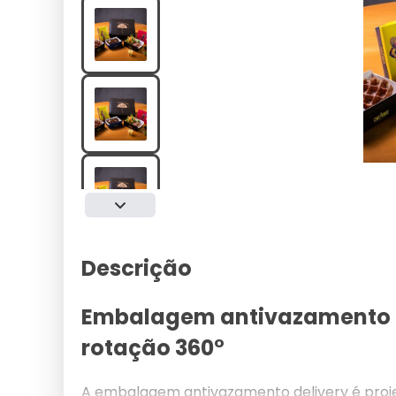
Descrição
Embalagem antivazamento d
rotação 360°
A embalagem antivazamento delivery é proj