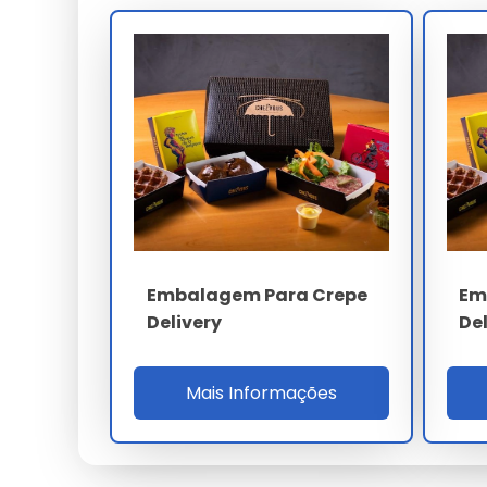
transporte rigoroso.
Para qualificação B2B o comprador valida 
equivalente, torque ASTM D3198, migração g
800h, setup 22 min, ROI 19% e SLA OTIF 98%. A 
100 t/mês, estoque 30 dias, RDC 105 e RoHS 
motocicleta, 42% reclamação cliente e 32% f
PARÂMETRO
Material
Embalagem Para Crepe
Em
Leak-proof
Delivery
De
Torque
Mais Informações
Vedação
Norma