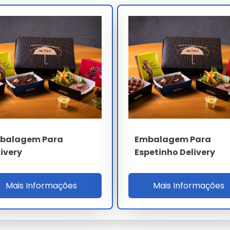
ensaio leak-proof ASTM D4169 e tombo ASTM D996 500 km
lobal ISO 18856, homologação iFood, MTBF preenchedora
auditoria cobre ISO 9001, 14001, 17025, 22000, capacidade
3. O ROI 19% considera 82% redução derramamento
idelização operação caldos sopas premium delivery.
ESPECIFICAÇÃO
PP food-grade 80µm + TPE vedação
balagem Para
Embalagem Para
180 mm coluna 360° absoluto
livery
Espetinho Delivery
15-20 Nm controlado
Mais Informações
Mais Informações
TPE 360° 1200 mm² uniforme
RDC 105 / RDC 216 / ISO 22000