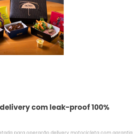
elivery com leak-proof 100%
etada para operação delivery motocicleta com garantia