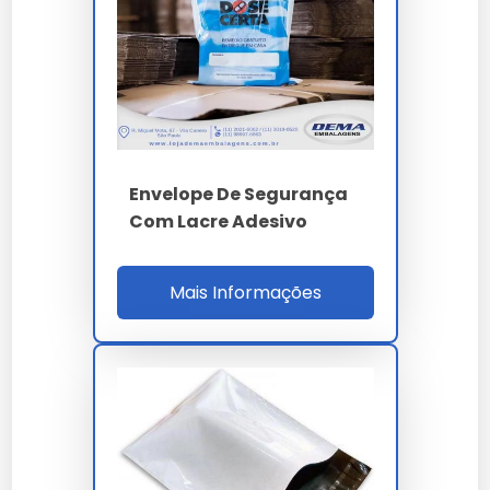
Econômica e Banco do Brasil com contrato
corporativo grande conta. Rastreabilidade serial
Datamatrix laser UV auditoria LGPD decadencial.
Para qualificação B2B o comprador valida laudo
forense ISO 17025, homologação EDC,
compliance PCI-DSS, MTBF applicator 900h,
Envelope De Segurança
setup 20 min, ROI 20% e SLA OTIF 99%. A auditoria
Com Lacre Adesivo
cobre ISO 9001, 14001, 17025, capacidade 80
t/mês, estoque 30 dias, LGPD e PCI-DSS. O ROI
20% considera redução 96% fraudes cartão
Mais Informações
extraviado, 58% custo seguro bancário e 42%
tempo remediação incidente de segurança
dados pessoais sensíveis conforme art. 48 LGPD.
PARÂMETRO
ESPECIFICAÇÃO
PE coex tri-camada
Material
opaco