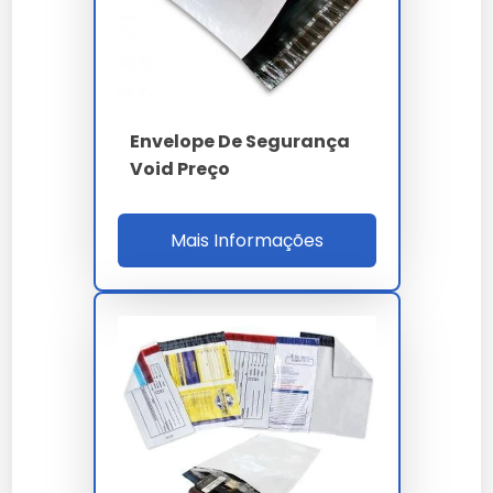
Espessura
70 µm 3%
Transmitância
8% (bloqueio ótico)
Void 3 32 N/25mm +
Envelope De Segurança
Lacre
numeração
Void Preço
NBR 14937 / LGPD /
Norma
Mais Informações
PCI-DSS