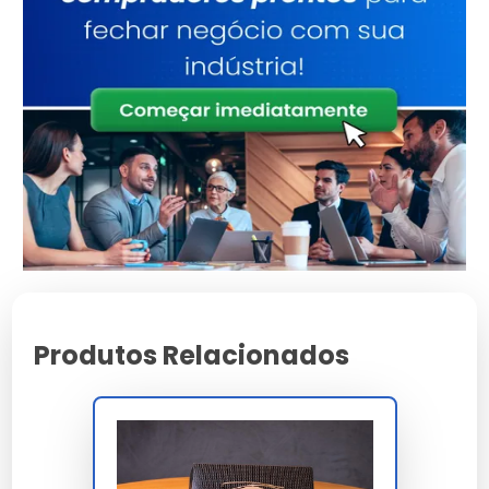
preservando temperatura interna acima de
60°C por até 18 minutos em ambiente 25°C
conforme ensaio termográfico IR. A geometria
FEFCO 0427 ou formato wok asiático acomoda
porções individuais lasanha, spaghetti, rondelli,
ravioli, gnocchi e canelone mantendo
integridade visual e térmica ideal para mesa
imediata ou reaquecimento doméstico micro-
ondas 800 W por 90 segundos.
A conformidade integra RDC 105/1999 ANVISA
contato direto alimentos, RDC 71/2017 food-
grade, RDC 91/2001 migração específica, GMC
Produtos Relacionados
03/92 Mercosul, EU 10/2011, FDA CFR 21, ISO 22000
gestão segurança alimentar, FSC CoC cadeia
custódia e CERFLOR brasileiro. A homologação
cobre iFood Certified, Uber Eats Quality, 99Food
Approved, redes franqueadas Spoleto, Giraffas