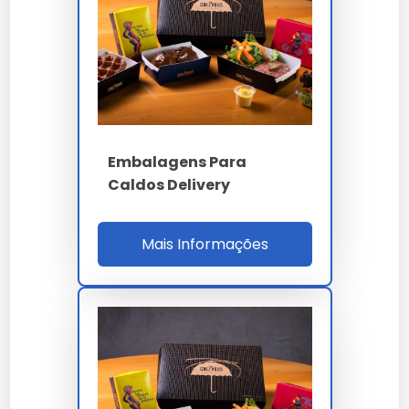
Massas, Cheiro Verde, Piraciuba e restaurantes
italianos premium com contratos padronizados
e branding flexográfico Pantone quatro cores.
Para qualificação B2B o comprador valida ensaio
cobb60 ASTM D3285, BCT ASTM D642, laudo
termográfico IR retenção temperatura,
Embalagens Para
migração específica RDC 91/2001, homologação
Caldos Delivery
iFood, MTBF formadora 1000h, setup 12 min, ROI
17% e SLA OTIF 98%. A auditoria cobre ISO 9001,
14001, 17025, 22000, FSC CoC, capacidade 130
Mais Informações
t/mês, estoque 30 dias, RDC 105 e RoHS 3. O ROI
17% considera 72% redução vazamento molho,
34% reclamação cliente e 28% fidelização
restaurante italiano.
PARÂMETRO
ESPECIFICAÇÃO
Micro-ondulado onda