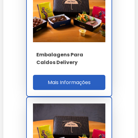
Green, 99Food Eco, redes franqueadas ESG
McDonald Sustainable Packaging, Burger King
Reduce, KFC ZeroWaste e dark kitchens
sustainable.
Para qualificação B2B o comprador valida ensaio
biodegradação ASTM D6400, laudo LCA ISO
Embalagens Para
14040 GHG Escopo 3, compostabilidade TÜV OK
Caldos Delivery
Compost, homologação iFood Sustainable, MTBF
preenchedora 900h, setup 18 min, ROI 14% e SLA
OTIF 98%. A auditoria cobre ISO 9001, 14001, 17025,
Mais Informações
22000, 17088, FSC CoC, capacidade 80 t/mês,
estoque 30 dias, RDC 105 e RoHS 3. O ROI 14%
considera 28% redução taxa carbono, 22%
premium ESG e 18% fidelização marca
sustentável consumidor millennial.
PARÂMETRO
ESPECIFICAÇÃO