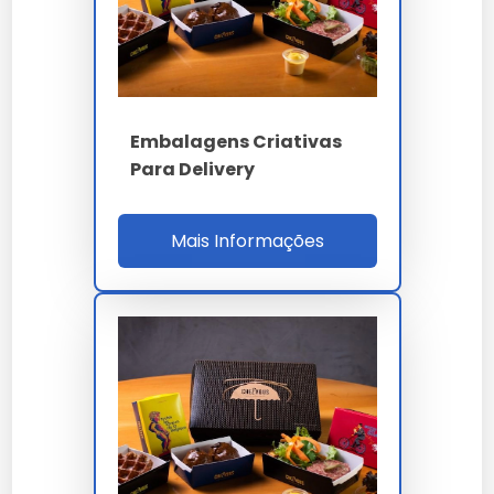
PLA ou kraft FSC ou
Material
SCG
180d ASTM D6400 ISO
Biodegradação
17088
Embalagens Criativas
Para Delivery
45% menos CO2 vs PP
LCA
ISO 14040
Mais Informações
6 Kit 3M Scale fluoro-
Barreira OGR
free
ISO 17088 / EN 13432 /
Norma
RDC 105