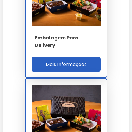
Kraft 300g ou PP
Material
food-grade 60µm
Flexo Pantone 6
Personalização
cores + IML/Sleeve
Embalagem Para
Delivery
inferior a 2 ISO 12647-
Delta E
2
Mais Informações
PVOH 8g ou
Barreira
migração<10mg/dm²
RDC 105 / FSC / ISO
Norma
12647-2