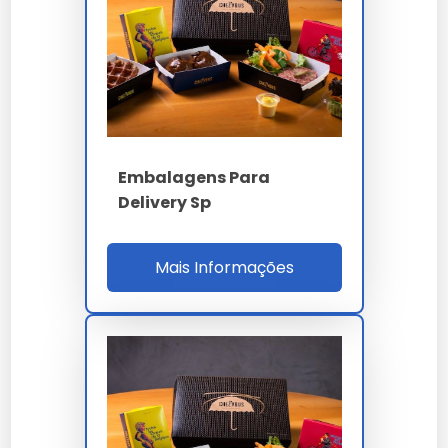
Certified, iFood Gourmet, Uber Eats Premium,
99Food Quality, redes franqueadas grande conta
e dark kitchens com contratos branding
corporativo sazonal.
Para qualificação B2B o comprador valida prova
gráfica física 1:1 substrato final, cromatização
Embalagens Para
Pantone delta E inferior a 2, laudo FSC CoC ou
Delivery Sp
migração ISO 18856, homologação iFood, MTBF
formadora 900h, setup 30 min primeira arte, ROI
20% e SLA OTIF 98%. A auditoria cobre ISO 9001,
Mais Informações
14001, 17025, 22000, FSC CoC, capacidade 100
t/mês personalizado, estoque 15 dias custom,
RDC 105 e ISO 12647. O ROI 20% considera 42%
premium pricing branding, 36% fidelização
marca e 28% diferenciação.
PARÂMETRO
ESPECIFICAÇÃO