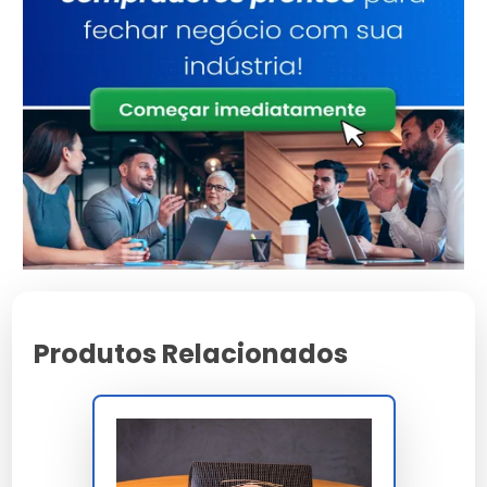
global ISO 18856 inferior a 10 mg/dm² para PP,
com homologação iFood Certified, Uber Eats
Quality, 99Food Approved para uso comercial
delivery. A rotulagem IML in-mold label ou sleeve
para embalagens plásticas permite alto grau de
customização visual com impressão offset 175
lpi resolução fotográfica gourmet e aplicação
durante moldagem sem etapa adicional com
alinhamento preciso registro máquina 0,2 mm.
A conformidade integra RDC 105/1999 ANVISA
contato direto alimentos, RDC 71/2017 food-
grade, RDC 91/2001 migração específica, GMC
Produtos Relacionados
03/92 Mercosul, EU 10/2011, ISO 22000 gestão
segurança alimentar, FSC Forest Stewardship
Council cadeia custódia rastreável CoC, ISO
12647-2 controle gráfico e Pantone Matching
System licenciado. A homologação cobre iFood