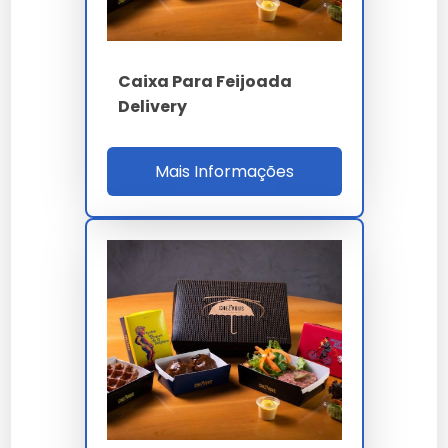
PARÂMETRO
ESPECIFICAÇÃO
Kraft food-grade
Material
300g onda B
Caixa Para Feijoada
Delivery
Ø3 mm passo 15 mm
Ventilação
radial
Mais Informações
25 min IR
Crocância
termográfico
BCT
4 kN ASTM D642
RDC 105 / FSC /
Norma
FEFCO 0213