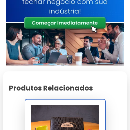
box tradicional com tampa articulada e
fechamento tab lock entrega BCT 4 kN ASTM
D642 adequada pilha 3 níveis, estabilidade
dimensional 3% e planicidade 0,03 mm/m para
suporte uniforme da pizza sem deformação. O
revestimento interno food-grade PVOH
dispersão aquosa 6 g/m² FEFCO 1201 ou papel
couché food-grade 60 g/m² entrega barreira
graxa OGR 8 Kit 3M Scale preservando
integridade visual da caixa sem migração de
gordura queijo e coberturas oleosas calabresa.
A conformidade integra RDC 105/1999 ANVISA
Produtos Relacionados
contato direto alimentos, RDC 71/2017 food-
grade, RDC 91/2001 migração específica, RDC
216/2004 manipulação temperatura acima de
60°C, GMC 03/92 Mercosul, EU 10/2011, FDA CFR
21, ISO 22000 gestão segurança alimentar, FSC
Forest Stewardship Council cadeia custódia CoC