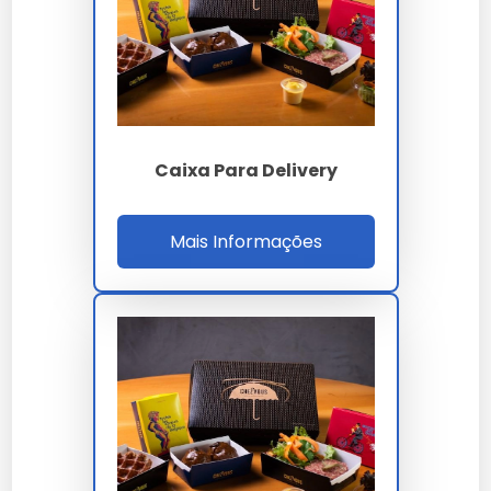
e CERFLOR brasileiro. A homologação cobre
iFood Pizzaria, Uber Eats Pizza, 99Food Approved,
redes franqueadas Domino's Pizza, Pizza Hut,
Papa John's, Patroni Pizza, Pizza Prime e pizzarias
artesanais gourmet delivery.
Caixa Para Delivery
Para qualificação B2B o comprador valida laudo
FSC CoC, BCT ASTM D642, laudo termográfico IR
retenção crocância 25 min, OGR 8 Kit 3M Scale,
Mais Informações
migração ISO 18856, homologação iFood Pizzaria,
MTBF formadora 1000h, setup 12 min, ROI 17% e
SLA OTIF 98%. A auditoria cobre ISO 9001, 14001,
17025, 22000, FSC CoC, capacidade 150 t/mês,
estoque 30 dias, RDC 105 e RoHS 3. O ROI 17%
considera 72% redução reclamação crocância,
32% fidelização pizzaria e 26% diferenciação
crocância premium.