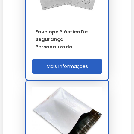
camada
Espessura
80 µm 3%
Tinta UV migratória
Void tech
Envelope Plástico De
nível 3
Segurança
Mecânico químico
Personalizado
Vetores ataque
térmico UV
Mais Informações
Norma
NBR 14937 / ISO 17025