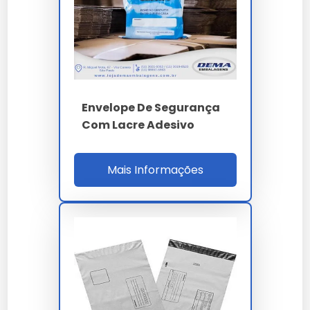
Banco Central operações caixa, Febraban
circular malote e operadores logísticos com
alto nível de criticidade.
Para qualificação B2B o comprador valida laudo
pericial ISO 17025 com número EDC Correios,
Envelope De Segurança
MTBF applicator 900h, setup 20 min, ROI 17% e
Com Lacre Adesivo
SLA OTIF 98%. A auditoria cobre ISO 9001, 14001,
17025, capacidade 80 t/mês, estoque 30 dias,
LGPD e RoHS 3 REACH. O ROI considera redução
Mais Informações
87% sinistros documentais, 42% custo seguro
transporte, 31% tempo auditoria e valor
estratégico do laudo pericial em contencioso
judicial decadencial 60 meses.
PARÂMETRO
ESPECIFICAÇÃO
PE coextrusado tri-
Material