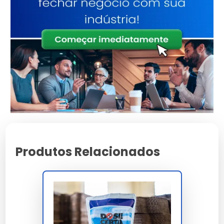
transferência programada. Ao detectar
tentativa de descolamento mecânico acima de
5 N, exposição a acetona, IPA, tolueno ou
solventes clorados, calor acima de 80°C por 2
minutos, congelamento abaixo de -30°C ou
radiação UV 365 nm prolongada, a camada se
fragmenta transferindo pigmento ao substrato
receptor com padrão irreversível,
comprovando adulteração mesmo após
remontagem em perícia pós-evento.
A conformidade atende NBR 14937 nível 3, LGPD
art. 46, ABNT ISO 17799, Banco Central res. 4.658,
Produtos Relacionados
Febraban circular malote e ajuste SINIEF
09/2007. A rastreabilidade serial consecutiva é
gravada inline com Datamatrix laser UV,
viabilizando auditoria forense decadencial 60
meses para contencioso tributário, bancário e
judicial. A homologação inclui Correios cat 3,