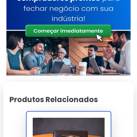
1201 com barreira graxa OGR 7 Kit 3M Scale e
estanqueidade 180 mm coluna d água ISO 811. A
geometria FEFCO 0201 ou 0427 oferece
montagem rápida 5-8 segundos sem
ferramenta ou fita adesiva, BCT 6-8 kN ASTM
D642 conforme especificação de pilha logística
e ECT 6,5-8 kN/m FEFCO 11. O acabamento
externo pode incluir verniz mate ou brilho UV
flood ou spot, hot stamp e relevo técnico alto ou
baixo sob especificação de contrato.
A conformidade integra RDC 105/1999 ANVISA,
RDC 71/2017, RDC 91/2001, GMC 03/92 Mercosul,
Produtos Relacionados
ISO 22000 gestão segurança alimentar, FSC FSC
Forest Stewardship Council cadeia custódia e
CERFLOR brasileiro, ISO 12647-2 controle gráfico
gráfica e Pantone Matching System licenciado. A
homologação cobre iFood Certified, Uber Eats