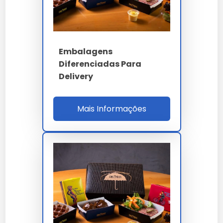
Kraft 300 g/m² onda
Material
B PVOH
6 cores Pantone
Flexografia
Embalagens
delta E<2,5
Diferenciadas Para
Delivery
Resolução
150 lpi ISO 12647-2
BCT
6-8 kN ASTM D642
Mais Informações
RDC 105 / FSC / ISO
Norma
12647-2