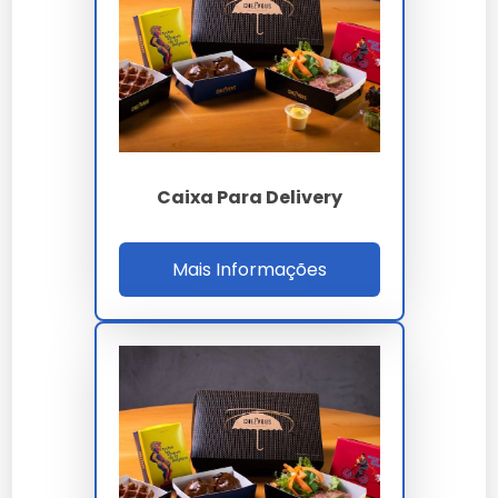
Quality, 99Food Approved, redes franqueadas
McDonald, Burger King, KFC, Subway e dark
kitchens especializadas delivery premium com
contratos branding corporativo custom.
Para qualificação B2B o comprador valida prova
gráfica física 1:1 substrato final, cromatização
Caixa Para Delivery
Pantone delta E inferior a 2,5, laudo FSC CoC,
BCT ASTM D642, homologação iFood, MTBF
formadora 900h, setup 30 min primeira arte, ROI
Mais Informações
19% e SLA OTIF 98%. A auditoria cobre ISO 9001,
14001, 17025, 22000, FSC CoC, capacidade 150
t/mês personalizado, estoque 15 dias custom,
RDC 105 e ISO 12647. O ROI 19% considera 42%
premium pricing branding, 34% fidelização
marca e 28% diferenciação competitiva.
PARÂMETRO
ESPECIFICAÇÃO