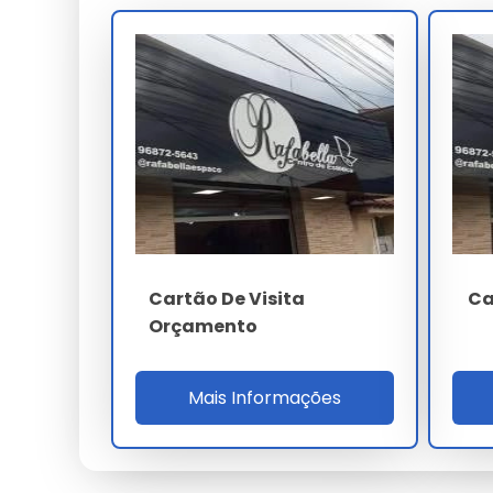
force equipe comercial, departamentos CX ex
Para qualificação B2B o comprador valida prov
acabamentos, cromatização Pantone delta E i
verniz UV spot registro máquina 0,2 mm, MTBF
acabamento, ROI 20% e SLA OTIF 98%. A auditor
FSC CoC, capacidade 300 mil cartões mês pr
luxury. O ROI 20% considera 46% fidelização
diferenciação.
PARÂMETRO
Cartão De Visita
Ca
Material
Orçamento
Impressão
Mais Informações
Acabamentos
Personalização