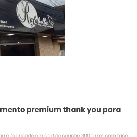
cimento premium thank you para
you é fabricado em cartão couché 300 g/m² com face