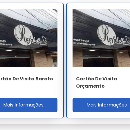
periência cliente e hotelaria premium para fidelização.
a gráfica física 1:1 substrato final com todos
nferior a 2 ISO 12647-2, laudo FSC CoC, alinhamento
 offset UV 1300h, setup 30 min primeira arte multi-
ia cobre ISO 9001, 14001, ISO 12647-2, G7 Calibration,
emium, estoque 15 dias custom e qualidade comparativa
 cliente NPS, 36% recompra e 28% brand advocacy
ESPECIFICAÇÃO
rtão De Visita Barato
Cartão De Visita
Couché 300g alvura 92% FSC
Orçamento
Offset 4 CMYK + 2 Pantone delta E<2
Mais Informações
Mais Informações
Hot stamp UV relevo soft-touch
Thank you nominal + QR NPS