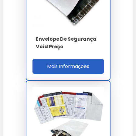
PE coextrusado tri-
Material
camada
Espessura
90 µm 3%
Envelope De Segurança
Zipper 500 ciclos +
Fechamento
Void Preço
void 3
Aderência lacre
32 N/25mm
Mais Informações
NBR 14937 / ASTM
Norma
F2091