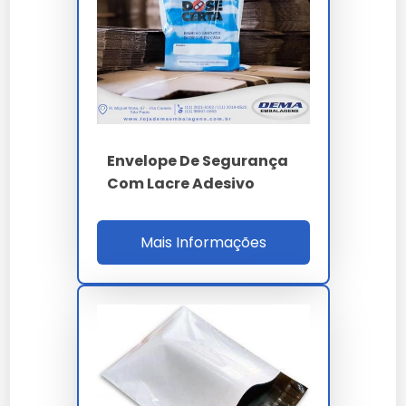
Correios cat 3, Banco Central, Febraban e
operadores logísticos Jamef, Braspress e Total
Express para contratos corporativos de alta
criticidade documental.
Para qualificação B2B o comprador valida laudo
forense ISO 17025, ensaio zipper 500 ciclos ASTM
Envelope De Segurança
F2091, homologação EDC, MTBF applicator 800h,
Com Lacre Adesivo
setup 25 min, ROI 18% e SLA OTIF 98%. A auditoria
cobre ISO 9001, 14001, 17025, capacidade 70
t/mês, estoque 30 dias, LGPD e RoHS 3 REACH. O
Mais Informações
ROI considera redução 90% sinistros
documentais, 45% custo seguro transporte e
34% tempo processamento auditoria em
operações multi-etapa com necessidade de
reabertura intermediária.
PARÂMETRO
ESPECIFICAÇÃO