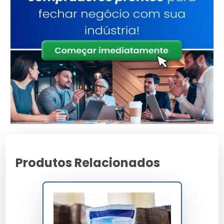
etapas intermediárias do processo logístico,
seguido de aplicação do lacre adesivo
permanente acrílico 32 N/25mm FINAT FTM 1
void migratório para selagem definitiva inviolável
em destino final. A impressão void transfere
permanentemente marca ABERTO ou VIOLADO
quando adulterado, comprovando adulteração
em laudo forense multivetores ISO 17025
acreditado com validade decadencial 60 meses
para contencioso.
A conformidade integra NBR 14937 nível 3, NBR
13230, LGPD art. 46, ABNT NBR ISO 17799, Banco
Produtos Relacionados
Central res. 4.658 e ajuste SINIEF 09/2007
malote fiscal. A estrutura coextrusada entrega
WVTR 7 g/m² dia, impacto dardo 200 g, tração
30 N/mm² ASTM D882 e estanqueidade 250 mm
coluna d água ISO 811. A homologação cobre