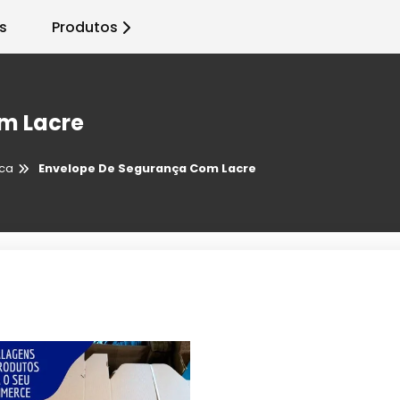
s
Produtos
m Lacre
nca
Envelope De Segurança Com Lacre