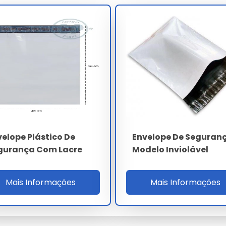
udo ensaio forense ISO 17025, homologação Correios,
TBF applicator 900 horas. A auditoria cobre ISO 9001,
, compliance RoHS 3 REACH, LGPD e SLA OTIF 98%. O ROI
 documentais, 42% custo seguro transporte e compliance
lote.
ESPECIFICAÇÃO
PE coextrusado tri-camada
90 µm 3%
velope Plástico De
Envelope De Seguran
32 N/25mm
gurança Com Lacre
Modelo Inviolável
Void 3/4 (NBR 14937)
Mais Informações
Mais Informações
NBR 14937 / LGPD art. 46