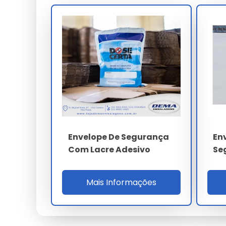
Para qualificação B2B o comprador valida la
Banco Central, Febraban operações caixa e M
14001, capacidade 80 t/mês, estoque 30 dias
17% ao ano considera redução 87% sinistros
regulatório bancário em operações caixa ma
PARÂMETRO
Material
Espessura
Envelope De Segurança
En
Aderência lacre
Com Lacre Adesivo
Se
Nível segurança
Mais Informações
Norma