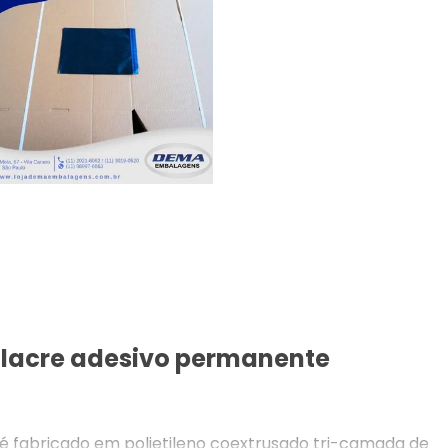
 lacre adesivo permanente
é fabricado em polietileno coextrusado tri-camada de