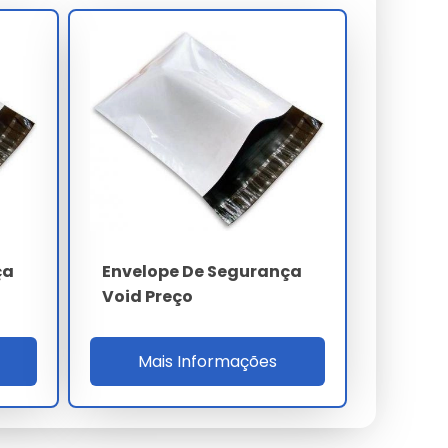
ça
Envelope De Segurança
Void Preço
Mais Informações