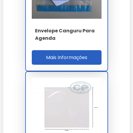
Material
BOPP biorientado
Espessura
90 µm 3%
Envelope Canguru Para
Aderência
23 N/25mm
Agenda
Throughput
900 und/h OEE 85%
Mais Informações
Norma
NBR 13230 / RoHS 3