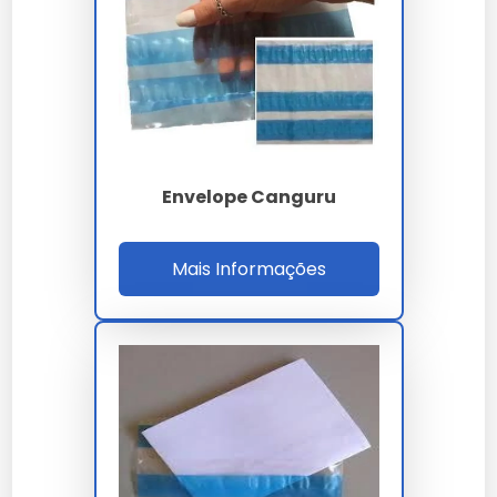
42 dinas/cm para ancoragem de tintas UV e
flexográficas em até oito cores Pantone com
registro máquina inferior a 0,2 mm, suportando
campanhas promocionais com branding
corporativo, licenciamento de personagens e
temas pedagógicos sazonais.
Envelope Canguru
Para especificação B2B o gestor de suprimentos
deve validar laudo de migração global inferior a
10 mg/dm² conforme Resolução GMC 03/92,
Mais Informações
MTBF de fixação automática superior a 1100
horas, setup inferior a 12 minutos por arte e ROI
estimado em 12% ao ano sobre envelopes de
papel autoadesivo, considerando vida útil de 36
meses e resistência a até 200 ciclos de flexão
sem trincas. Rendimento útil da bobina é 97,2%.
PARÂMETRO
ESPECIFICAÇÃO