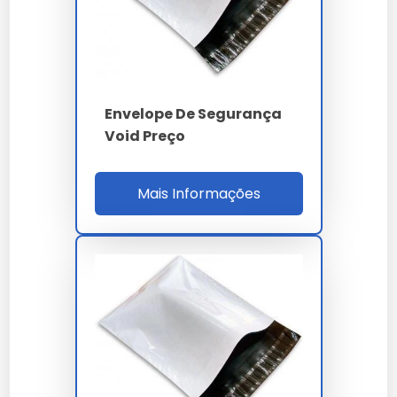
PARÂMETRO
ESPECIFICAÇÃO
PE coextrusado tri-
Material
camada
Espessura
80 µm 3%
Envelope De Segurança
Void Preço
Void nível 3 (NBR
Lacre
14937)
Mais Informações
Aderência
32 N/25mm
NBR 14937 / LGPD art.
Norma
46