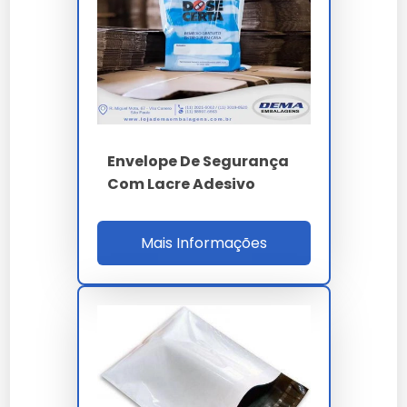
NBR 9050 para acessibilidade informacional. A
rastreabilidade é feita por numeração serial
consecutiva única gravada inline em tinta
fugitiva com código Datamatrix complementar
laser UV para auditoria.
Para qualificação B2B o comprador deve validar
Envelope De Segurança
laudo ensaio forense por laboratório acreditado
Com Lacre Adesivo
ISO 17025, homologação Correios por número
EDC, MTBF applicator 900h, setup 20 min, ROI
17% e SLA OTIF 98%. A auditoria cobre ISO 9001,
Mais Informações
14001, capacidade 80 t/mês, estoque 30 dias,
compliance RoHS 3 REACH e certificação de
origem rastreável resina virgem. O custo
adicional de inviolabilidade é compensado por
redução de 87% em ocorrências de sinistro
documental e seguro.