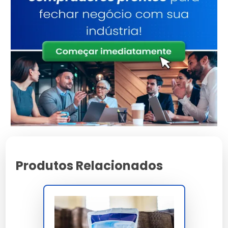
FINAT FTM 1 com cisalhamento 80 minutos a
70°C peso 1 kg PSTC 107, assegurando vedação
definitiva entre abas do envelope sem
possibilidade de reabertura sem alteração
visível. A impressão void utiliza tinta UV
migratória com camada de transferência
programada em rompimento, que ao detectar
tentativa de abertura forçada transfere marca
permanente com mensagem ABERTO ou
VIOLADO de forma irreversível sobre o
substrato destino.
A conformidade atende NBR 14937 nível 3 com
Produtos Relacionados
homologação Correios categoria 2 e categoria 3,
Lei Geral de Proteção de Dados LGPD art. 46
para transporte de documentos sensíveis,
Banco Central resolução 4.658 para transporte
de valores fiduciários em pequeno porte e ABNT