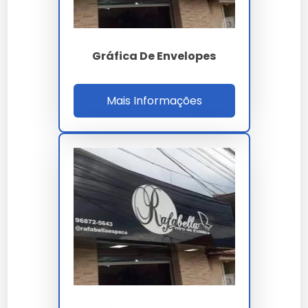
sustentado com preferência regional raio 500
km lead 5-7 dias.
Gráfica De Envelopes
PARÂMETRO
ESPECIFICAÇÃO
Capacidade
500 mil folders mês
Mais Informações
Heidelberg XL 106 +
Linha
Stahlfolder TH-TX
inferior a 2 ISO 12647-
Delta E
2 G7
ISO 9001-12647-2-
Certificações
FSC-45001
ISO 12647-2 / FSC /
Norma
G7 Calibration