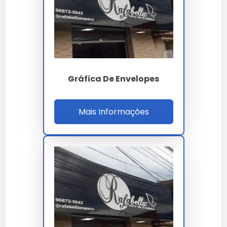
e compliance LGPD art. 46 quando conteúdo
dados pessoais. A homologação cobre agências
publicidade grande conta Ogilvy DPZ&T Almap
Bullet, estúdios design premium boutique,
editoras, empresas corporate grande conta e
departamentos marketing institucional sazonal.
Gráfica De Envelopes
Para qualificação B2B o comprador solicita visita
técnica ISO 19011 auditoria fornecedor gráfico,
Mais Informações
laudo FSC CoC, certificação ISO 12647-2 G7
Calibration, MTBF offset+dobradora 1400h, setup
30 min primeira arte multi-dobra, ROI 18% e SLA
OTIF 98%. A due diligence cobre ISO 9001-14001-
12647-2-FSC-45001-SMETA, capacidade 500 mil
folders mês, estoque 15 dias custom e LGPD
quando aplicável. O ROI considera escala
instalada, qualidade gráfica G7 certificada
premium, compliance multinorma e SLA 98%