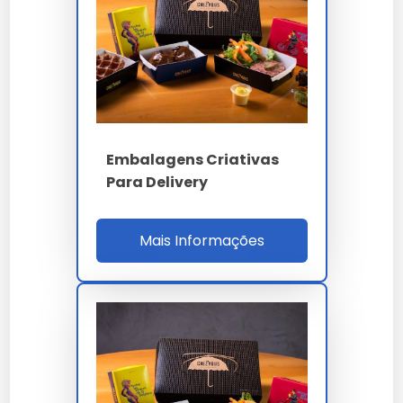
CERFLOR brasileiro. A homologação cobre iFood
Certified, iFood Combo, Uber Eats Quality,
99Food Approved, redes franqueadas Giraffas
PF, Spoleto Combo, Outback Combo, McDonald
Happy Meal e dark kitchens marmitas fit combo
delivery.
Embalagens Criativas
Para qualificação B2B o comprador valida laudo
Para Delivery
FSC CoC, BCT ASTM D642 com divisórias, laudo
termográfico IR compartimentos isolados,
migração ISO 18856, homologação iFood Combo,
Mais Informações
MTBF formadora 900h, setup 18 min combo
multisection, ROI 18% e SLA OTIF 98%. A auditoria
cobre ISO 9001, 14001, 17025, 22000, FSC CoC,
capacidade 120 t/mês, estoque 30 dias, RDC 105
e RoHS 3. O ROI 18% considera 38% premium
pricing combo, 32% fidelização marmita fit e 26%
diferenciação apresentação.