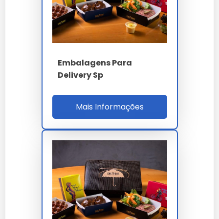
PARÂMETRO
ESPECIFICAÇÃO
Kraft 300g onda E +
Material
GC1 triplex
Embalagens Para
3/4/6/8
Divisórias
Delivery Sp
compartimentos
BCT
5,5 kN ASTM D642
Mais Informações
20 min acima de 55°C
Termo-isolação
IR
RDC 105 / FSC / ISO
Norma
22000